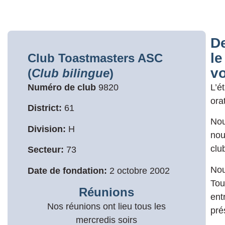
De
le
Club Toastmasters ASC
vo
(
Club bilingue
)
Numéro de club
9820
L’é
ora
District:
61
Nou
Division:
H
nou
clu
Secteur:
73
Nou
Date de fondation:
2 octobre 2002
Tou
Réunions
ent
Nos réunions ont lieu tous les
pré
mercredis soirs