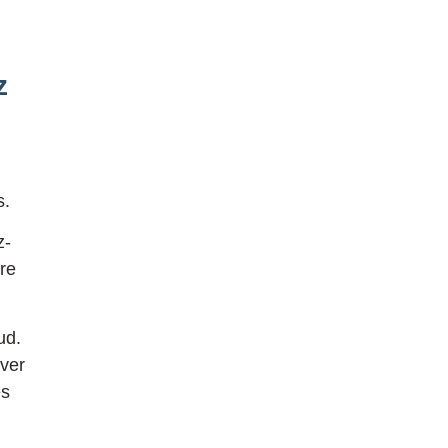
z
s.
z-
re
ud.
iver
es